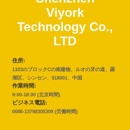
達
Viyork
に
つ
Technology Co.,
い
LTD
て
住所:
工
1103のブロックCの南建物、ルオの牙の道、羅
場
湖区、シンセン、518001、中国
作業時間:
旅
9:00-18:00 (北京時間)
行
ビジネス電話:
0086-13798305309
(労働時間)
品