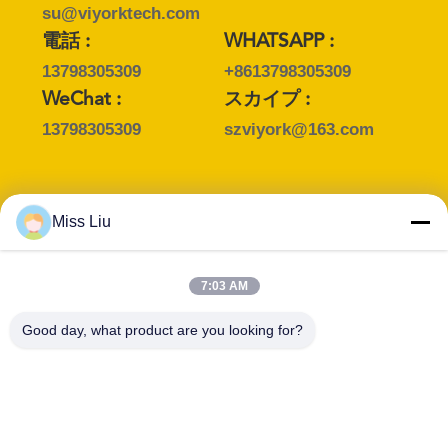
su@viyorktech.com
さ
電話 :
WHATSAPP :
い
13798305309
+8613798305309
WeChat :
スカイプ :
13798305309
szviyork@163.com
引
用
を
コンタクトパーソン :
Miss Liu
Miss. Suki
要
Eメール :
7:03 AM
求
suki@viyorktech.com
Good day, what product are you looking for?
電話 :
WHATSAPP :
し
+86-13268302140
+85297012657
て
WeChat :
スカイプ :
下
+86-13268302140
suki@viyorktech.co