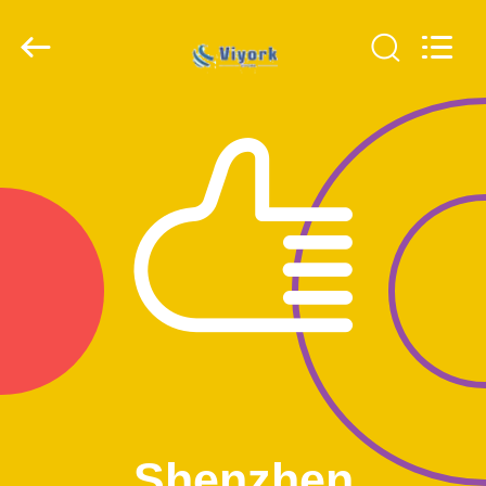
Copyright
©
2019
-
2026
Shenzhen
Viyork
Technology
家
Co.,
LTD.
All
Rights
Reserved.
プ
ロ
ダ
ク
ト
私
Shenzhen