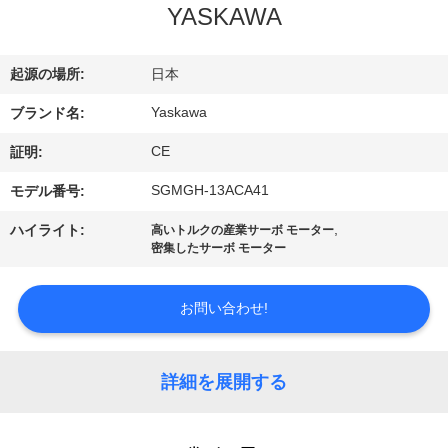
達
YASKAWA
に
つ
起源の場所:
日本
い
Yaskawa
ブランド名:
CE
て
証明:
SGMGH-13ACA41
モデル番号:
工
,
ハイライト:
高いトルクの産業サーボ モーター
密集したサーボ モーター
場
旅
お問い合わせ!
行
詳細を展開する
品