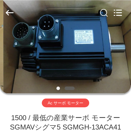
Copyright
©
2019
-
2026
Shenzhen
Viyork
Technology
家
Co.,
LTD.
All
Rights
Reserved.
プ
ロ
ダ
ク
ト
Ac サーボ モーター
1500 / 最低の産業サーボ モーター
私
SGMAVシグマ5 SGMGH-13ACA41