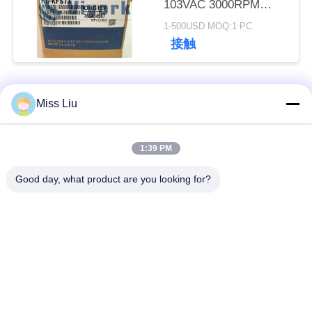
103VAC 3000RPM
さ
750W 3AC
1-500USD MOQ:1 PC
接触
い
引
人気カテゴリ
すべて
Miss Liu
用
工業用サーボ モータ
1:39 PM
を
ac サーボ モーター
ー
要
Good day, what product are you looking for?
産業Servoドライブ
AC servo のアンプ
求
し
可変周波数インバー
Modicon Quantum
て
ター
PLC
下
デジタル入出力モジ