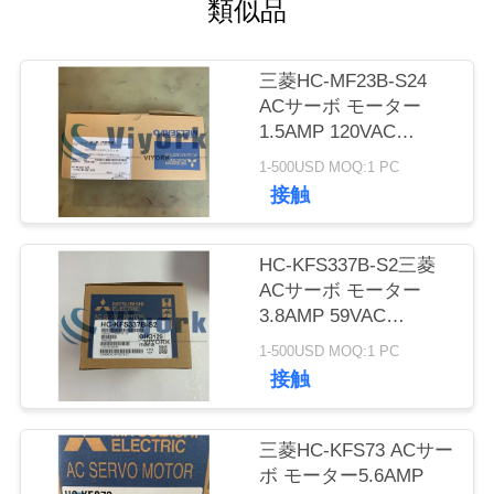
質
類似品
管
三菱HC-MF23B-S24
理
ACサーボ モーター
1.5AMP 120VAC
3000RPM 200W 3AC
1-500USD MOQ:1 PC
私
接触
達
に
HC-KFS337B-S2三菱
ACサーボ モーター
連
3.8AMP 59VAC
3000RPM 300W 3AC
絡
1-500USD MOQ:1 PC
接触
し
て
三菱HC-KFS73 ACサー
ボ モーター5.6AMP
下