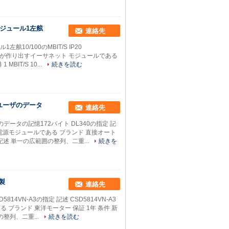
モジュール1左舷
連絡先
10/100のMBIT/S IP20
イダーが作り出すイーサネット モジュールである
IT/S 10...
続きを読む
たユーザのデータ
連絡先
データの記憶172バイト DL340の指定 記
電源モジュールである ブランド 直接オート
の記述 単一の広範囲の整列、二重...
続きを
製
連絡先
14VN-A3の指定 記述 CSD5814VN-A3
ブランド 東洋モーター 保証 1年 条件 新
の整列、二重...
続きを読む