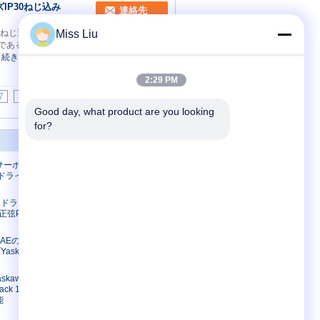
ズIP30ねじ込み
連絡先
0ねじ込み端子 CV500-PS221の指定 記述
Miss Liu
である タイプ 電源の単位 ブランド Omron
続きを読む
ベストプライス
2:29 PM
7
>>
>|
Good day, what product are you looking 
for?
私達に連絡して下さい
ACサーボ アンプ
私達に連絡して下さい
ドライブ
引用を要求して下さい
E-Mail
 ドライブ ア
0B正弦PWM制
サイトマップ
携帯サイト
-30AEのアンプ
askawa
Yaskawaサー
ack 100W適
能