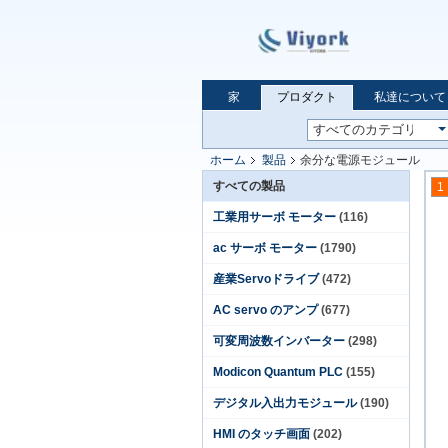
家
プロダクト
私達について
ホーム
製品
余分な電源モジュール
すべての製品
1
工業用サーボ モーター
(116)
ac サーボ モーター
(1790)
産業Servoドライブ
(472)
AC servo のアンプ
(677)
可変周波数インバーター
(298)
Modicon Quantum PLC
(155)
デジタル入出力モジュール
(190)
HMI のタッチ画面
(202)