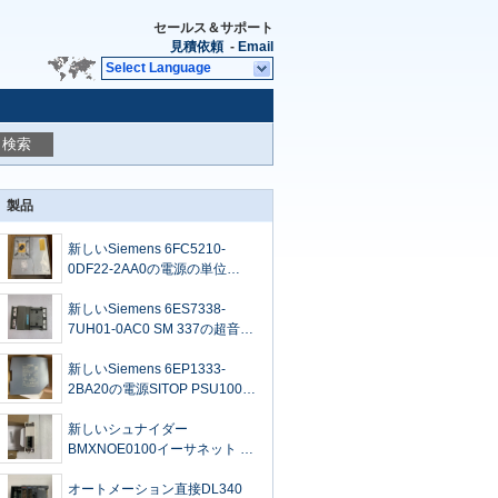
セールス＆サポート
見積依頼
-
Email
Select Language
検索
製品
新しいSiemens 6FC5210-
0DF22-2AA0の電源の単位
1.2GHZ 24VDC
新しいSiemens 6ES7338-
7UH01-0AC0 SM 337の超音波
スタート/ストップ インターフ
ェイス
新しいSiemens 6EP1333-
2BA20の電源SITOP PSU100S
5A 120/230V
新しいシュナイダー
BMXNOE0100イーサネット モ
ジュール1左舷10/100のMBIT/S
IP20
オートメーション直接DL340