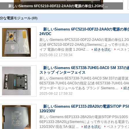
新しいSiemens 6FC5210-0DF22-2AA0の電源の単位1.2GHZ 24VDC
分な電源モジュール
(69)
新しいSiemens 6FC5210-0DF22-2AA0の電源の単
24VDC
新しいSiemens 6FC5210-0DF22-2AA0の電源の単位1.2GH
記述 6FC5210-0DF22-2AA0はSiemensによって作り
イプ 電源の単位 頻度 1.2GHZ ...
続きを読む
ベスト
2025-08-12 17:59:34
新しいSiemens 6ES7338-7UH01-0AC0 SM 3
ストップ インターフェイス
新しいSiemens 6ES7338-7UH01-0AC0 SM 33
6ES7338-7UH01-0AC0の指定 記述 6ES7338-7UH
デコーダー モジュールである ブランド Siemens ...
続
2025-08-12 17:59:32
新しいSiemens 6EP1333-2BA20の電源SITOP PSU
120/230V
新しいSiemens 6EP1333-2BA20の電源SITOP PSU100S 
6EP1333-2BA20はSiemensによって作り出される電源で
120/230V 現在 5A 保証 ...
続きを読む
ベストプライ