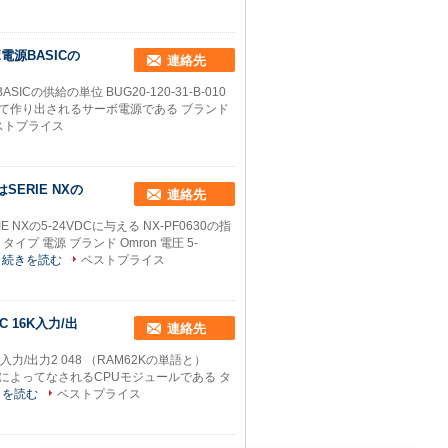
ーボ電源BASICの
連絡先
ASICの供給の単位 BUG20-120-31-B-010
ERによって作り出されるサーボ電源である ブランド
ストプライス
SERIE NXの
連絡先
 NXの5-24VDCに与える NX-PF0630の指
タイプ 電源 ブランド Omron 電圧 5-
続きを読む
ベストプライス
C 16K入力/出
連絡先
6K入力/出力2 048 （RAM62Kの単語と）
OmronによってなされるCPUモジュールである タ
きを読む
ベストプライス