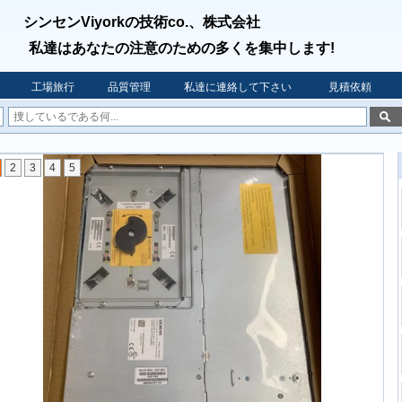
シンセンViyorkの技術co.、株式会社
私達はあなたの注意のための多くを集中します!
工場旅行
品質管理
私達に連絡して下さい
見積依頼
2
3
4
5