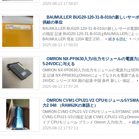
2025-08-12 17:58:07
BAUMULLER BUG20-120-31-B-010の新しいサ
供給の単位
BAUMULLER BUG20-120-31-B-010の新しいサーボ電源B
の指定 記述 BUG20-120-31-B-010はBAUMULL
BAUMULLER 現在 120A 電圧 230...
続きを読む
ベ
2025-08-12 17:58:02
OMRON NX-PF0630入力/出力モジュールの電源力は
5-24VDCに与える
OMRON NX-PF0630入力/出力モジュールの電源力はSERIE
定 記述 NX-PF0630はOmronによってなされる電源である 
24VDC シリーズ NX 国の起源 中国 条件 新しい 保証 ...
2025-08-12 17:57:24
OMRON CVM1-CPU21-V2 CPUモジュールSYSMA
力2 048 （RAM62Kの単語と）
OMRON CVM1-CPU21-V2 CPUモジュールSYSMAC 1
CVM1-CPU21-V2の指定 記述 CVM1-CPU21-V2は
イプ CPUモジュール ブランド Omron 入力/出力 ...
続
2025-08-12 17:57:13