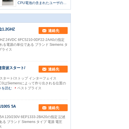
CPU電池の含まれたユーザのデ
ータの記憶172バイト
位1.2GHZ
連絡先
Z 24VDC 6FC5210-0DF22-2AA0の指定
出される電源の単位である ブランド Siemens タ
プライス
37の超音波スタート/
連絡先
7の超音波スタート/ストップ インターフェイス
01-0AC0はSiemensによって作り出される位置の
きを読む
ベストプライス
100S 5A
連絡先
5A 120/230V 6EP1333-2BA20の指定 記述
ある ブランド Siemens タイプ 電源 電圧
ス