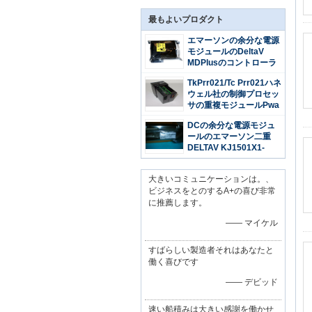
最もよいプロダクト
エマーソンの余分な電源
モジュールのDeltaV
MDPlusのコントローラ
ーVE3006 KJ2003X1-
TkPrr021/Tc Prr021ハネ
BB1 12P3439X012
ウェル社の制御プロセッ
サの重複モジュールPwa
51309388-275
DCの余分な電源モジュ
ールのエマーソン二重
DELTAV KJ1501X1-
BC1 VE5008
12P2186X012システム
大きいコミュニケーションは。、
ビジネスをとのするA+の喜び非常
に推薦します。
—— マイケル
すばらしい製造者それはあなたと
働く喜びです
—— デビッド
速い船積みは大きい感謝を働かせ