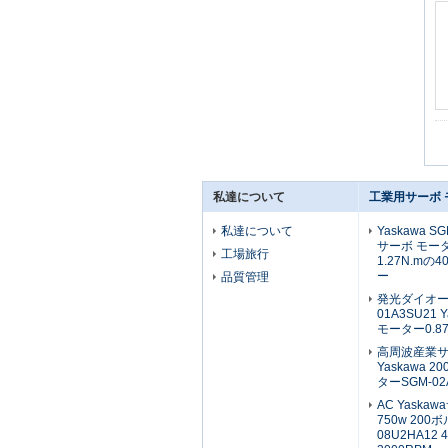
私達について
工業用サーボ 
私達について
Yaskawa S
サーボ モー
工場旅行
1.27N.mの
ー
品質管理
発光ダイオー
01A3SU21 
モーター0.8
高周波産業サ
Yaskawa 
ターSGM-02
AC Yaska
750w 200
08U2HA12 