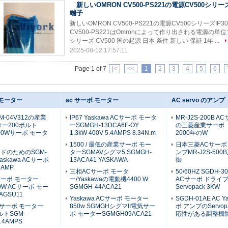
新しいOMRON CV500-PS221の電源CV500シリー
端子
新しいOMRON CV500-PS221の電源CV500シリーズIP3
CV500-PS221はOmronによって作り出される電源の単位
シリーズ CV500 国の起源 日本 条件 新しい 保証 1年 ...
2025-08-12 17:57:11
Page 1 of 7
|<
<<
1
2
3
4
5
6
モーター
ac サーボ モーター
AC servo のアンプ
GM-04V312の産業
IP67 Yaskawa ACサーボ モータ
MR-J2S-200B 
ター200ボルト
ーSGMGH-13DCA6F-OY
の三菱産業サーボ 
400Wサーボ モータ
1.3kW 400V 5.4AMPS 8.34N.m
2000年のW
1500 / 最低の産業サーボ モー
日本三菱ACサーボ
ドのためのSGM-
ターSGMAVシグマ5 SGMGH-
ンプMR-J2S-50
Yaskawa ACサーボ
13ACA41 YASKAWA
御
7AMP
三相ACサーボ モータ
50/60HZ SGDH
ーボ モーター
ー/Yaskawaの電動機4400 W
ACサーボ ドライブY
200W ACサーボ モー
SGMGH-44ACA21
Servopack 3KW
AGSU11
Yaskawa ACサーボ モーター
SGDH-01AE AC 
waサーボ モーター
850w SGMGHシグマII電気サー
ボ アンプのServop
ボルトSGM-
ボ モーターSGMGH09ACA21
応性がある調整機
4.4AMPS