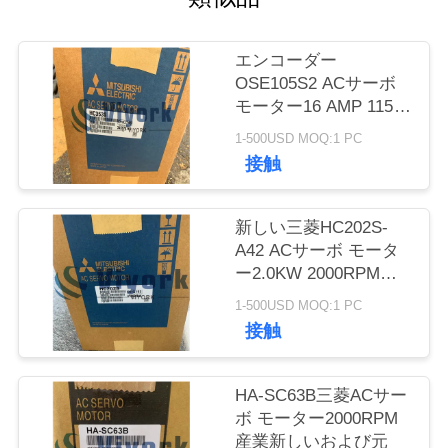
質
管
エンコーダー
OSE105S2 ACサーボ
理
モーター16 AMP 115V
3000 R/MINを搭載する
1-500USD MOQ:1 PC
三菱HC353S 3.5 KW新
私
接触
しいブレーキ無し
達
新しい三菱HC202S-
に
A42 ACサーボ モータ
ー2.0KW 2000RPM
連
W/ABSOLUTEエンコ
1-500USD MOQ:1 PC
絡
ーダー
接触
し
HA-SC63B三菱ACサー
て
ボ モーター2000RPM
下
産業新しいおよび元