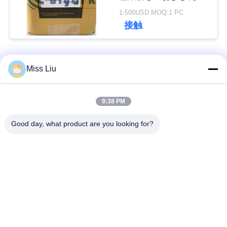
さ
1-500USD MOQ:1 PC
接触
い
人気カテゴリ
すべて
Miss Liu
引
用
工業用サーボ モータ
9:38 PM
ac サーボ モーター
を
ー
Good day, what product are you looking for?
要
産業Servoドライブ
AC servo のアンプ
求
し
可変周波数インバー
Modicon Quantum
ター
PLC
て
下
デジタル入出力モジ
HMI のタッチ画面
ュール