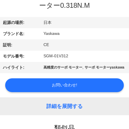
達
ーター0.318N.M
に
つ
起源の場所:
日本
い
Yaskawa
ブランド名:
て
CE
証明:
SGM-01V312
モデル番号:
工
,
ハイライト:
高精度のサーボ モーター
サーボ モーターyaskawa
場
お問い合わせ!
旅
行
詳細を展開する
品
類似品