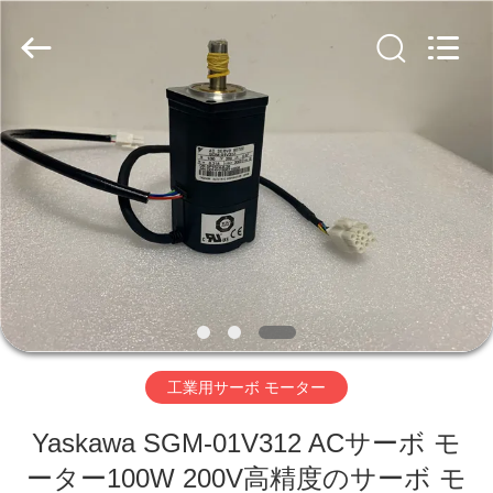
Copyright
©
2019
-
2026
Shenzhen
Viyork
Technology
家
Co.,
LTD.
All
Rights
Reserved.
プ
ロ
ダ
ク
ト
工業用サーボ モーター
Yaskawa SGM-01V312 ACサーボ モ
私
ーター100W 200V高精度のサーボ モ