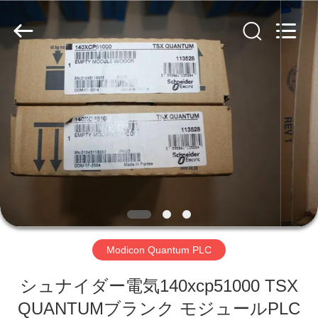
Copyright
©
2019
-
2026
Shenzhen
Viyork
Technology
家
Co.,
LTD.
All
Rights
Reserved.
プ
ロ
ダ
ク
ト
Modicon Quantum PLC
シュナイダー電気140xcp51000 TSX
私
QUANTUMブランク モジュールPLC