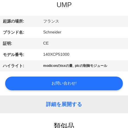
達
UMP
に
つ
起源の場所:
フランス
い
Schneider
ブランド名:
CE
て
証明:
140XCP51000
モデル番号:
工
,
ハイライト:
modiconのtsxの量
plcの制御モジュール
場
お問い合わせ!
旅
行
詳細を展開する
品
類似品