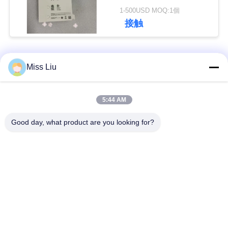
ール 2.5W 24VDC IP20
1-500USD MOQ:1個
さ
NEW
接触
い
人気カテゴリ
すべて
Miss Liu
引
用
工業用サーボ モータ
5:44 AM
ac サーボ モーター
を
ー
Good day, what product are you looking for?
要
産業Servoドライブ
AC servo のアンプ
求
し
可変周波数インバー
Modicon Quantum
ター
PLC
て
下
デジタル入出力モジ
HMI のタッチ画面
ュール