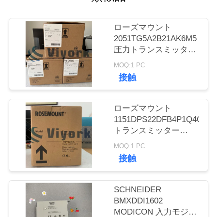
質
管
ローズマウント
2051TG5A2B21AK6M5
理
圧力トランスミッター
NEW&ORGINAL
MOQ:1 PC
私
接触
達
ローズマウント
に
1151DPS22DFB4P1Q4Q8
トランスミッター
連
NEW
MOQ:1 PC
絡
接触
し
SCHNEIDER
て
BMXDDI1602
下
MODICON 入力モジュ