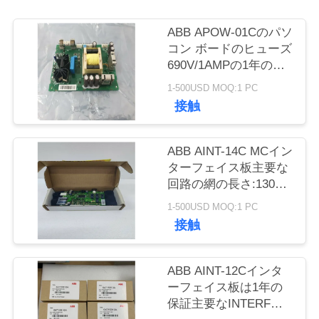
質
管
ABB APOW-01Cのパソ
コン ボードのヒューズ
理
690V/1AMPの1年の保
証インバーターは新し
1-500USD MOQ:1 PC
いに動力を与える
接触
私
達
ABB AINT-14C MCイン
に
ターフェイス板主要な
回路の網の長さ:130の
連
MM新しい
1-500USD MOQ:1 PC
絡
接触
し
ABB AINT-12Cインタ
て
ーフェイス板は1年の
保証主要なINTERF新
下