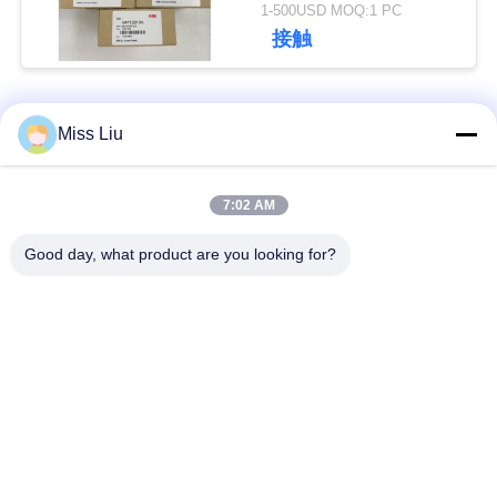
しい楽勝で突破する
1-500USD MOQ:1 PC
さ
接触
い
人気カテゴリ
すべて
Miss Liu
引
用
工業用サーボ モータ
7:02 AM
ac サーボ モーター
ー
を
Good day, what product are you looking for?
要
産業Servoドライブ
AC servo のアンプ
求
可変周波数インバー
Modicon Quantum
し
ター
PLC
て
デジタル入出力モジ
下
HMI のタッチ画面
ュール