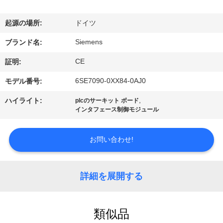
達
に
起源の場所:
ドイツ
つ
Siemens
ブランド名:
い
CE
証明:
て
6SE7090-0XX84-0AJ0
モデル番号:
,
ハイライト:
plcのサーキット ボード
インタフェース制御モジュール
工
場
お問い合わせ!
旅
行
詳細を展開する
品
類似品