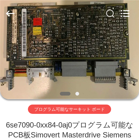
Copyright
©
2019
-
2025
Shenzhen
Viyork
Technology
家
Co.,
LTD.
All
Rights
Reserved.
プ
ロ
ダ
ク
ト
プログラム可能なサーキット ボード
6se7090-0xx84-0aj0プログラム可能な
私
PCB板Simovert Masterdrive Siemens